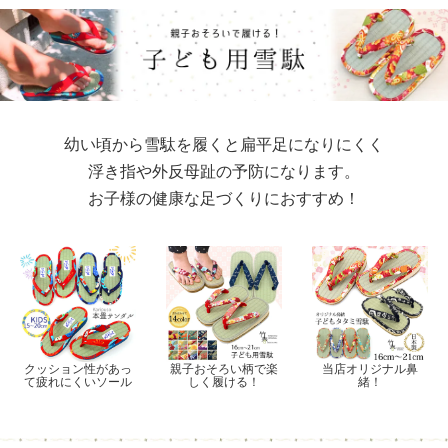
幼い頃から雪駄を履くと扁平足になりにくく
浮き指や外反母趾の予防になります。
お子様の健康な足づくりにおすすめ！
クッション性があっ
親子おそろい柄で楽
当店オリジナル鼻
て疲れにくいソール
しく履ける！
緒！