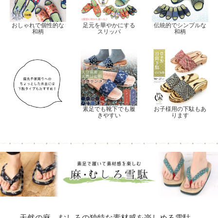
おしゃれで個性的な
足元を華やかにする
伝統的でシンプルな
和柄
スリッパ
和柄
素足でも靴下でも履
お子様用の下駄もあ
きやすい
ります
天然の麻、むしろの独特な素材感を楽しめる雪駄。