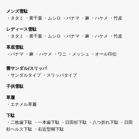
メンズ雪駄
・タタミ
・黄千葉
・ムシロ
・パナマ
・麻
・ハケメ
・竹皮
レディース雪駄
・タタミ
・黄千葉
・ムシロ
・パナマ
・麻
・ハケメ
・竹皮
革底雪駄
・パナマ
・麻
・ハケメ
・ワニ
・メッシュ
・オール印伝
畳サンダル/スリッパ
・サンダルタイプ
・スリッパタイプ
子供雪駄
草履
・エナメル草履
下駄
・二枚歯下駄
・一本歯下駄
・日田杉下駄
・八つ折れ下駄
・日田
杉ヘルス下駄
・右近型桐下駄