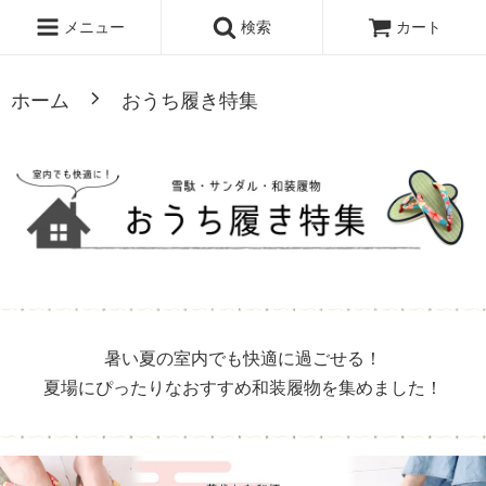
・
黒鼻緒
・
白鼻緒
・
赤鼻緒
メニュー
検索
カート
ホーム
おうち履き特集
暑い夏の室内でも快適に過ごせる！
夏場にぴったりなおすすめ和装履物を集めました！