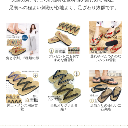
足裏への程よい刺激が心地よく、足ざわり抜群です。
プレゼントにもおす
蒸れやべたつきのな
角と小判、2種類の形
すめな麻雪駄
いムシロ雪駄
紳士・メンズ用麻雪
当店オリジナル鼻
足当たりの優しい二
駄
緒！
石鼻緒