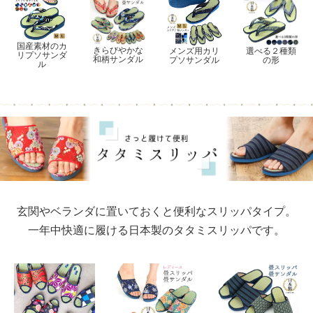
国産素材のカ
きらびやかな
メンズ用カリ
選べる２種類
リプソサンダ
和柄サンダル
プソサンダル
の形
ル
玄関やベランダに置いておくと便利なスリッパタイプ。
一年中快適に履ける日本製のタタミスリッパです。