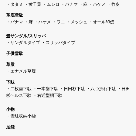
・タタミ
・黄千葉
・ムシロ
・パナマ
・麻
・ハケメ
・竹皮
革底雪駄
・パナマ
・麻
・ハケメ
・ワニ
・メッシュ
・オール印伝
畳サンダル/スリッパ
・サンダルタイプ
・スリッパタイプ
子供雪駄
草履
・エナメル草履
下駄
・二枚歯下駄
・一本歯下駄
・日田杉下駄
・八つ折れ下駄
・日田
杉ヘルス下駄
・右近型桐下駄
小物
・雪駄収納小袋
足袋