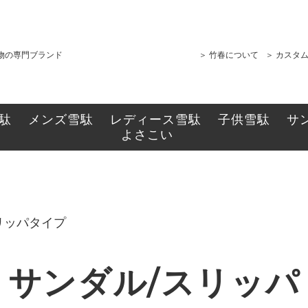
履物の専門ブランド
＞ 竹春について
＞ カスタ
石雪駄
畳雪駄・サンダル
駄 スポーツタイプ
布草履
駄
メンズ雪駄
レディース雪駄
子供雪駄
サ
よさこい
リッパタイプ
サンダル/スリッパ