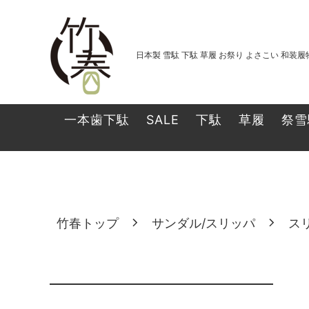
日本製 雪駄 下駄 草履 お祭り よさこい 和装
祭雪駄(無地鼻緒)
黄千葉二
一本歯下駄 アスリートタイプ
一本歯下
一本歯下駄
SALE
下駄
草履
祭雪
黒市松畳雪駄
竹春トップ
サンダル/スリッパ
ス