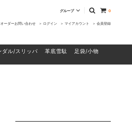
グループ
0
ムオーダーお問い合わせ
＞ ログイン
＞ マイアカウント
＞ 会員登録
竹皮表
MIYUKIシリーズ
ンダル/スリッパ
革底雪駄
足袋/小物