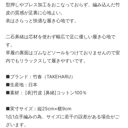
型押しやプレス加工をおこなっておらず、編み込んだ竹
皮の質感が足裏に心地よい。
表はさらっと快適な履き心地です。
二石鼻緒は芯材を使わず幅広で足に優しい履き心地で
す。
草履の裏面はゴムなどソールをつけておりませんので室
内でもリラックスして履きやすいです。
■ブランド：竹春（TAKEHARU）
■生産地：日本
■素材： [表]竹皮 [鼻緒]コットン100％
■実寸サイズ：縦25cm×横9cm
1点1点手編みの為、サイズに若干の誤差がある場合がご
ざいます。