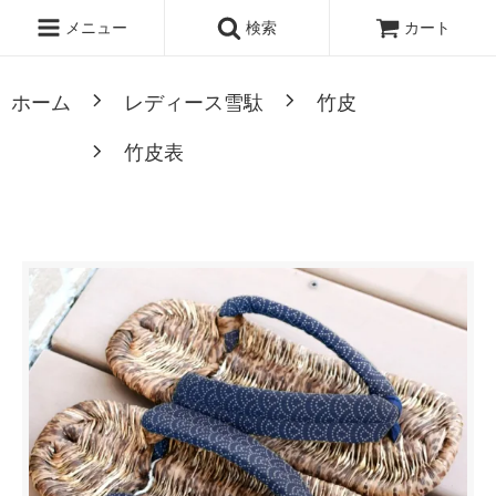
・
黒鼻緒
・
白鼻緒
・
赤鼻緒
メニュー
検索
カート
ホーム
レディース雪駄
竹皮
竹皮表