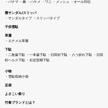
・パナマ
・麻
・ハケメ
・ワニ
・メッシュ
・オール印伝
畳サンダル/スリッパ
・サンダルタイプ
・スリッパタイプ
子供雪駄
草履
・エナメル草履
下駄
・二枚歯下駄
・一本歯下駄
・日田杉下駄
・八つ折れ下駄
・日田
杉ヘルス下駄
・右近型桐下駄
小物
・雪駄収納小袋
足袋
よさこい祭り
竹春ブランドとは？