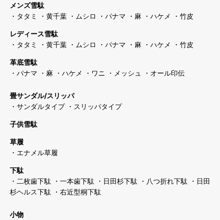
メンズ雪駄
・タタミ
・黄千葉
・ムシロ
・パナマ
・麻
・ハケメ
・竹皮
レディース雪駄
・タタミ
・黄千葉
・ムシロ
・パナマ
・麻
・ハケメ
・竹皮
革底雪駄
・パナマ
・麻
・ハケメ
・ワニ
・メッシュ
・オール印伝
畳サンダル/スリッパ
・サンダルタイプ
・スリッパタイプ
子供雪駄
草履
・エナメル草履
下駄
・二枚歯下駄
・一本歯下駄
・日田杉下駄
・八つ折れ下駄
・日田
杉ヘルス下駄
・右近型桐下駄
小物